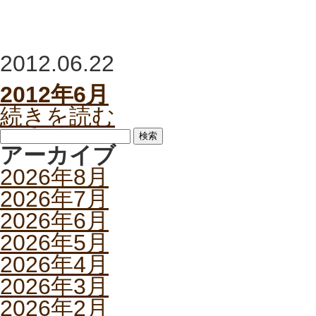
2012.06.22
2012年6月
続きを読む
検
索:
アーカイブ
2026年8月
2026年7月
2026年6月
2026年5月
2026年4月
2026年3月
2026年2月