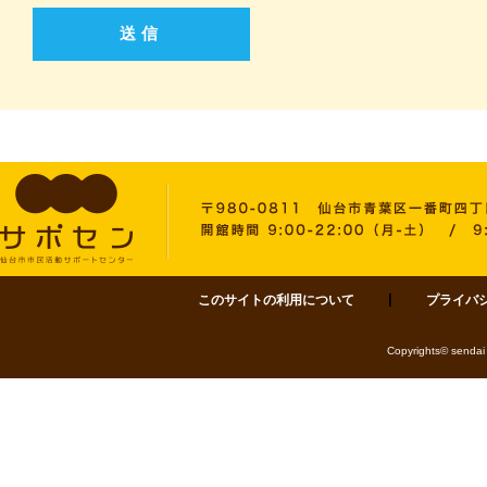
このサイトの利用について
プライバ
サポセン 仙台市市民活動サポートセンター 〒980-0811 仙台市青葉区一番町四丁目1-
Copyrights© sendai 