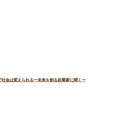
で社会は変えられるー未来を創る起業家に聞くー