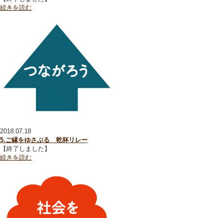
続きを読む
2018.07.18
5.ご縁をゆさぶる 乾杯リレー
【終了しました】
続きを読む