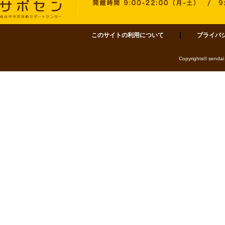
このサイトの利用について
プライバ
サポセン 仙台市市民活動サポートセンター 〒980-0811 仙台市青葉区一番町四丁目1-
Copyrights© sendai 