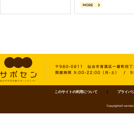
続きを読む
このサイトの利用について
プライバ
サポセン 仙台市市民活動サポートセンター 〒980-0811 仙台市青葉区一番町四丁目1-
Copyrights© sendai 