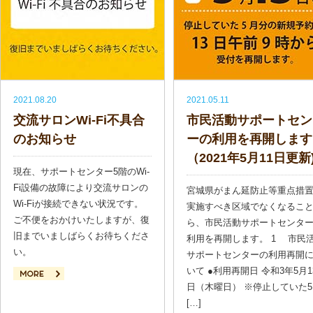
2021.08.20
2021.05.11
交流サロンWi-Fi不具合
市民活動サポートセン
のお知らせ
ーの利用を再開します
（2021年5月11日更新
現在、サポートセンター5階のWi-
Fi設備の故障により交流サロンの
宮城県がまん延防止等重点措
Wi-Fiが接続できない状況です。
実施すべき区域でなくなるこ
ご不便をおかけいたしますが、復
ら、市民活動サポートセンタ
旧までいましばらくお待ちくださ
利用を再開します。 1 市民
い。
サポートセンターの利用再開
いて ●利用再開日 令和3年5月1
日（木曜日） ※停止していた5
続きを読む
[…]