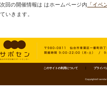
次回の開催情報は はホームページ内
「イベ
ていきます。
このサイトの利用について
プライバ
サポセン 仙台市市民活動サポートセンター 〒980-0811 仙台市青葉区一番町四丁目1-
Copyrights© sendai 