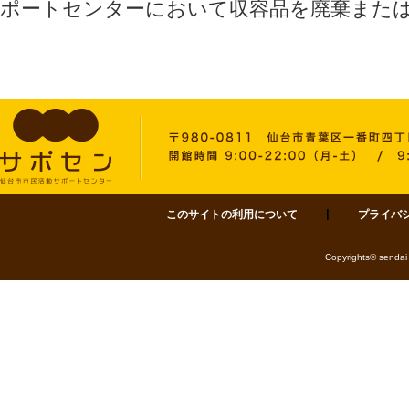
ポートセンターにおいて収容品を廃棄また
このサイトの利用について
プライバ
サポセン 仙台市市民活動サポートセンター 〒980-0811 仙台市青葉区一番町四丁目1-
Copyrights© sendai 