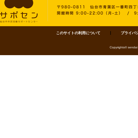
このサイトの利用について
プライバ
サポセン 仙台市市民活動サポートセンター 〒980-0811 仙台市青葉区一番町四丁目1-
Copyrights© sendai 