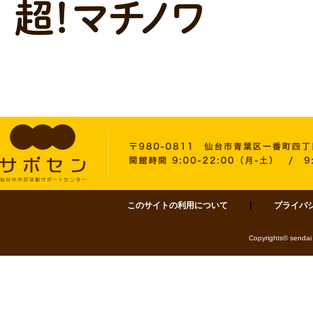
このサイトの利用について
プライバ
サポセン 仙台市市民活動サポートセンター 〒980-0811 仙台市青葉区一番町四丁目1-
Copyrights© sendai 