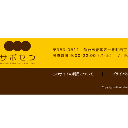
このサイトの利用について
プライバ
サポセン 仙台市市民活動サポートセンター 〒980-0811 仙台市青葉区一番町四丁目1-
Copyrights© sendai 