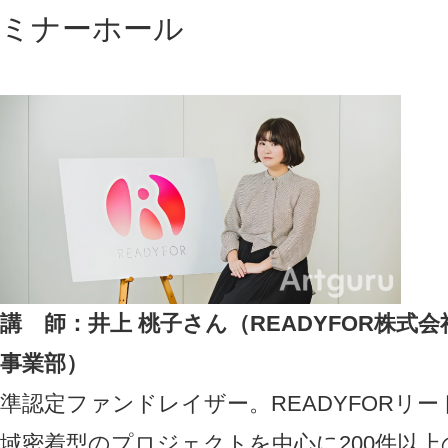
ミナーホール
講 師：井上 桃子さん（READYFOR株式
事業部）
準認定ファンドレイザー。READYFORリ
域密着型のプロジェクトを中心に200件以