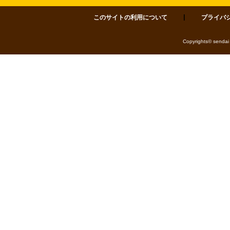
このサイトの利用について
プライバ
サポセン 仙台市市民活動サポートセンター 〒980-0811 仙台市青葉区一番町四丁目1-
Copyrights© sendai 