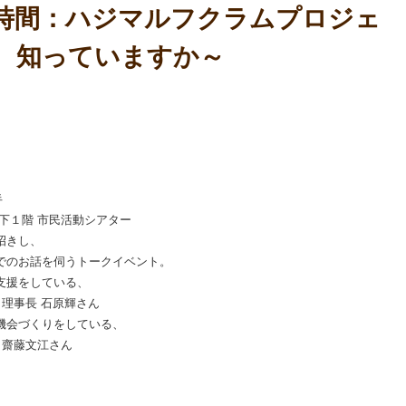
時間：ハジマルフクラムプロジェ
、知っていますか～
半
下１階 市民活動シアター
招きし、
でのお話を伺うトークイベント。
支援をしている、
事長 石原輝さん
づくりをしている、
齋藤文江さん