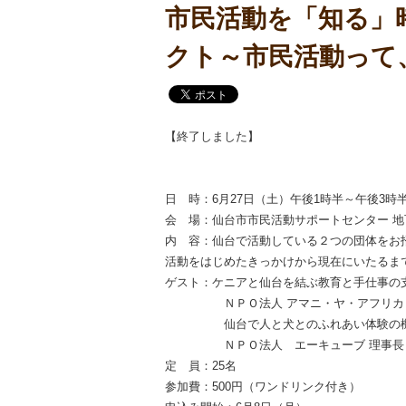
市民活動を「知る」
クト～市民活動って
【終了しました】
日 時：6月27日（土）午後1時半～午後3時
会 場：仙台市市民活動サポートセンター 地
内 容：仙台で活動している２つの団体をお
活動をはじめたきっかけから現在にいたるま
ゲスト：ケニアと仙台を結ぶ教育と手仕事の
ＮＰＯ法人 アマニ・ヤ・アフリカ 理
仙台で人と犬とのふれあい体験の機会
ＮＰＯ法人 エーキューブ 理事長 
定 員：25名
参加費：500円（ワンドリンク付き）