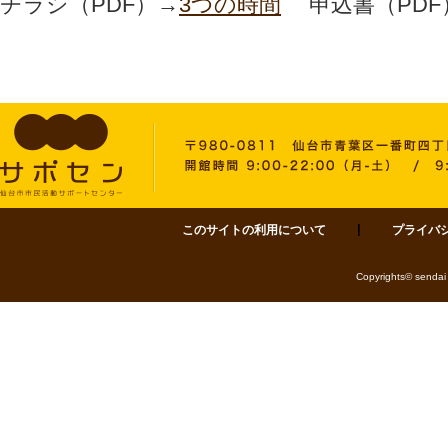
チラシ（PDF）→
3つの時間
申込書（PDF
このサイトの利用について
プライバ
サポセン 仙台市市民活動サポートセンター 〒980-0811 仙台市青葉区一番町四丁目1-
Copyrights© sendai 