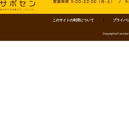
このサイトの利用について
プライバ
サポセン 仙台市市民活動サポートセンター 〒980-0811 仙台市青葉区一番町四丁目1-
Copyrights© sendai 