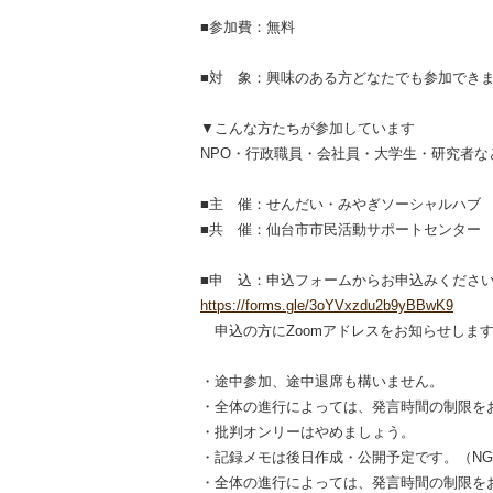
■参加費：無料
■対 象：興味のある方どなたでも参加でき
▼こんな方たちが参加しています
NPO・行政職員・会社員・大学生・研究者
■主 催：せんだい・みやぎソーシャルハブ
■共 催：仙台市市民活動サポートセンター
■申 込：申込フォームからお申込みくださ
https://forms.gle/3oYVxzdu2b9yBBwK9
申込の方にZoomアドレスをお知らせしま
・途中参加、途中退席も構いません。
・全体の進行によっては、発言時間の制限を
・批判オンリーはやめましょう。
・記録メモは後日作成・公開予定です。（N
・全体の進行によっては、発言時間の制限を