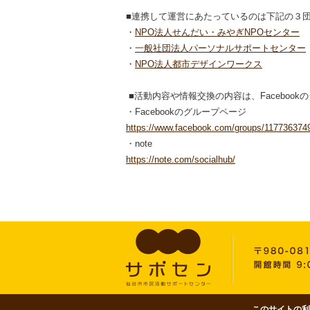
■連携して運営にあたっているのは下記の３
・
NPO法人せんだい・みやぎNPOセンター
・
一般社団法人パーソナルサポートセンター
・
NPO法人都市デザインワークス
■活動内容や情報交換の内容は、Facebook
・Facebookのグループページ
https://www.facebook.com/groups/117736374
・note
https://note.com/socialhub/
このサイトの利