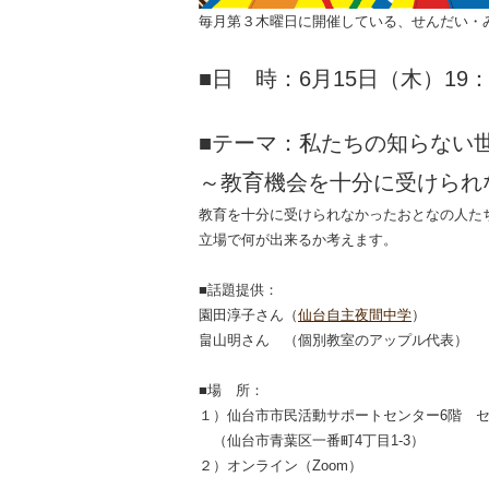
毎月第３木曜日に開催している、せんだい・
■日 時：6月15日（木）19：0
■テーマ：私たちの知らない
～教育機会を十分に受けられ
教育を十分に受けられなかったおとなの人た
立場で何が出来るか考えます。
■話題提供：
園田淳子さん（
仙台自主夜間中学
）
畠山明さん （個別教室のアップル代表）
■場 所：
１）仙台市市民活動サポートセンター6階 
（仙台市青葉区一番町4丁目1-3）
２）オンライン（Zoom）