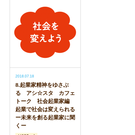
2018.07.18
8.起業家精神をゆさぶ
る アシ☆スタ カフェ
トーク 社会起業家編
起業で社会は変えられる
ー未来を創る起業家に聞
くー