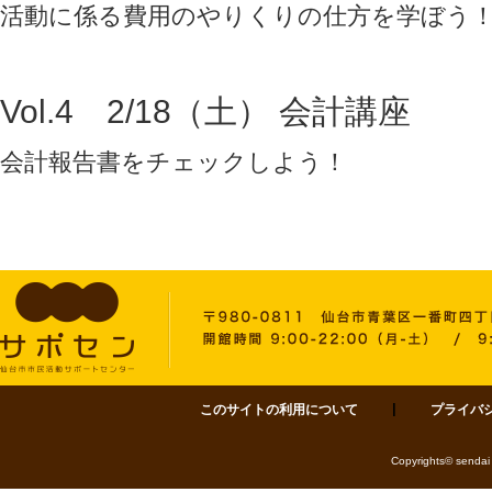
活動に係る費用のやりくりの仕方を学ぼう
Vol.4 2/18（土） 会計講座
会計報告書をチェックしよう！
このサイトの利用について
プライバ
サポセン 仙台市市民活動サポートセンター 〒980-0811 仙台市青葉区一番町四丁目1-
Copyrights© sendai 