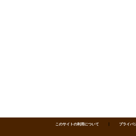
サポセン 仙台市市民活動サポートセンター 〒980-0811 仙台市青葉区一番町四丁目1-
皆さまに気持ちよくご利用いただくため、
施設内での飲酒はお控えいただきますよう
お願いい
たします
。
【飲酒をご遠慮いただく場所】
各研修室、セミナーホール、フリースペース、廊下
などの共用スペース
※アルコール飲料の持ち込みもご遠慮ください
サポセンは多様な方が利用される施設です。
皆さまのご理解とご協力をお願いいたします。
2025.12.11
【ご案内】年末年始にか
かる貸室のお申込みにつ
いて
このサイトの利用について
プライバ