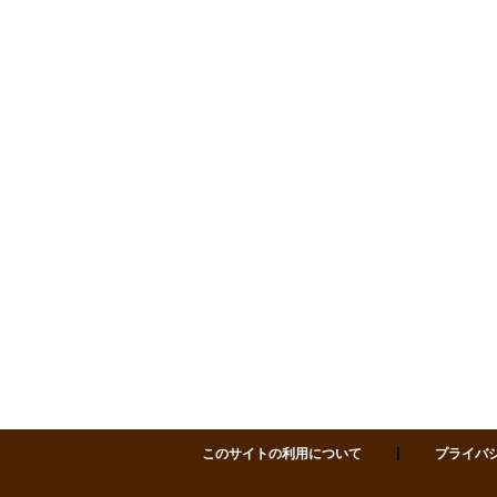
サポセン 仙台市市民活動サポートセンター 〒980-0811 仙台市青葉区一番町四丁目1-
皆さまに気持ちよくご利用いただくため、
施設内での飲酒はお控えいただきますよう
お願いい
たします
。
【飲酒をご遠慮いただく場所】
各研修室、セミナーホール、フリースペース、廊下
などの共用スペース
※アルコール飲料の持ち込みもご遠慮ください
サポセンは多様な方が利用される施設です。
皆さまのご理解とご協力をお願いいたします。
2025.12.11
【ご案内】年末年始にか
かる貸室のお申込みにつ
いて
このサイトの利用について
プライバ