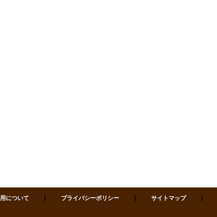
0811 仙台市青葉区一番町四丁目1-3 開館時間 9:00-22:00（月-土） / 9
願いい
、廊下
い
。
用について
プライバシーポリシー
サイトマップ