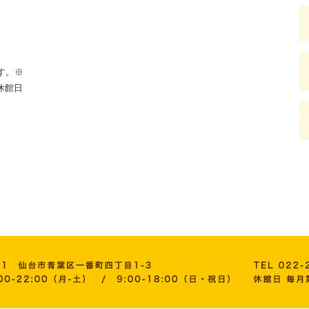
。
す。※
休館日