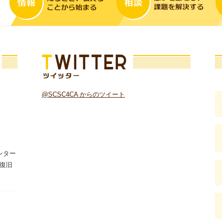
ツイッター
そ
@SCSC4CA からのツイート
センター
復旧