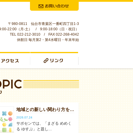
お問合せ
〒980-0811 仙台市青葉区一番町四丁目1-3
:00-22:00（月-土） / 9:00-18:00（日・祝日）
TEL 022-212-3010 / FAX 022-268-4042
休館日 毎月第2・第4水曜日・年末年始
リンク
地域との新しい関わり方を学ぶ～ワーカーズコープという活動のカタチ～まざる めめくる ゆすぶ
2026.07.24
サポセンでは、「まざる めめく
る ゆすぶ」と題し...