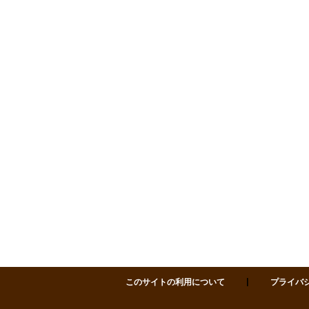
サポセン 仙台市市民活動サポートセンター 〒980-0811 仙台市青葉区一番町四丁目1-
皆さまに気持ちよくご利用いただくため、
施設内での飲酒はお控えいただきますよう
お願いい
たします
。
【飲酒をご遠慮いただく場所】
各研修室、セミナーホール、フリースペース、廊下
などの共用スペース
※アルコール飲料の持ち込みもご遠慮ください
サポセンは多様な方が利用される施設です。
皆さまのご理解とご協力をお願いいたします。
2025.12.11
【ご案内】年末年始にか
かる貸室のお申込みにつ
いて
このサイトの利用について
プライバ