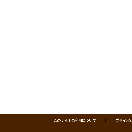
サポセン 仙台市市民活動サポートセンター 〒980-0811 仙台市青葉区一番町四丁目1-
皆さまに気持ちよくご利用いただくため、
施設内での飲酒はお控えいただきますよう
お願いい
たします
。
【飲酒をご遠慮いただく場所】
各研修室、セミナーホール、フリースペース、廊下
などの共用スペース
※アルコール飲料の持ち込みもご遠慮ください
サポセンは多様な方が利用される施設です。
皆さまのご理解とご協力をお願いいたします。
2025.12.11
【ご案内】年末年始にか
かる貸室のお申込みにつ
いて
このサイトの利用について
プライバ