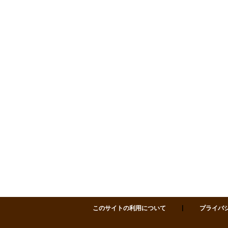
サポセン 仙台市市民活動サポートセンター 〒980-0811 仙台市青葉区一番町四丁目1-
皆さまに気持ちよくご利用いただくため、
施設内での飲酒はお控えいただきますよう
お願いい
たします
。
【飲酒をご遠慮いただく場所】
各研修室、セミナーホール、フリースペース、廊下
などの共用スペース
※アルコール飲料の持ち込みもご遠慮ください
サポセンは多様な方が利用される施設です。
皆さまのご理解とご協力をお願いいたします。
2025.12.11
【ご案内】年末年始にか
かる貸室のお申込みにつ
いて
このサイトの利用について
プライバ