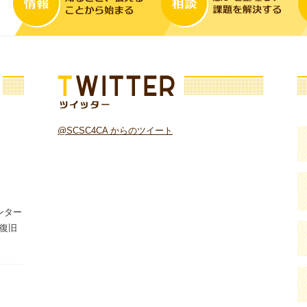
ツイッター
そ
@SCSC4CA からのツイート
センター
復旧