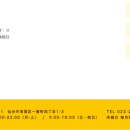
。
す。※
休館日