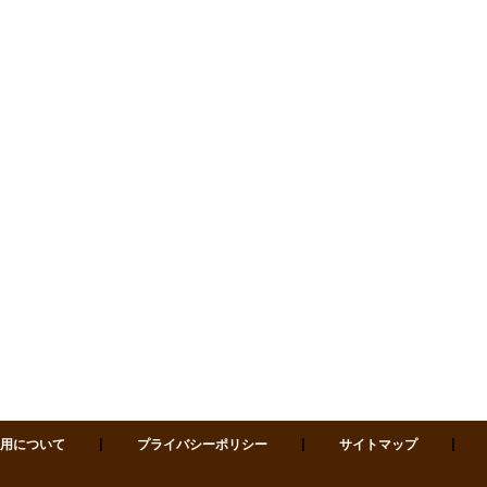
0811 仙台市青葉区一番町四丁目1-3 開館時間 9:00-22:00（月-土） / 9
願いい
、廊下
い
。
用について
プライバシーポリシー
サイトマップ