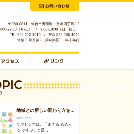
お問合せ
〒980-0811 仙台市青葉区一番町四丁目1-3
:00-22:00（月-土） / 9:00-18:00（日・祝日）
TEL 022-212-3010 / FAX 022-268-4042
休館日 毎月第2・第4水曜日・年末年始
リンク
地域との新しい関わり方を学ぶ～ワーカーズコープという活動のカタチ～まざる めめくる ゆすぶ
2026.07.24
サポセンでは、「まざる めめく
る ゆすぶ」と題し...